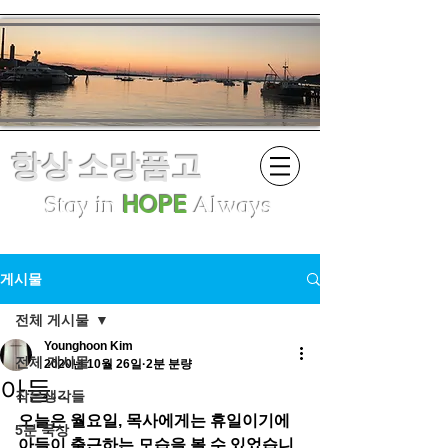
항상 소망품고
Stay in
HOPE
Always
게시물
전체 게시물
Younghoon Kim
전체 게시물
2020년 10월 26일
2분 분량
아들...
작은생각들
오늘은 월요일, 목사에게는 휴일이기에 
5분 묵상
아들이 출근하는 모습을 볼 수 있었습니