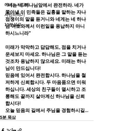
에베소서강해
“너는 네 하나님앞에서 완전하라. 네가 
쫓아낼 이 민족들은 길흉을 말하는 자나 
사진이야기
점쟁이의 말을 듣거니와 네게는 네 하나
10분설교
님 여호와께서 이런일을 용납하지 아니
하시느니라"
미래가 막막하고 답답해도, 점을 치거나 
운세보지 마세요. 하나님은 그 말을 듣는
것조차 용납하지 않으세요. 미래는 하나
님이 만드십니다!
믿음에 있어서 완전합시다. 하나님을 철
저하게 신뢰합시다. 두 마음품으면 미워
하십니다. 세상의 친구들이 멸시하고 조
롱해도 끝까지 살아계신 하나님을 신뢰
합시다!
오늘 믿음의 길에서 주님을 경험하시길...
5분 묵상