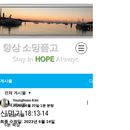
항상 소망품고
Stay in
HOPE
Always
게시물
전체 게시물
Younghoon Kim
전체 게시물
2020년 4월 20일
1분 분량
신명기 18:13-14
작은생각들
최종 수정일:
2023년 6월 14일
5분 묵상