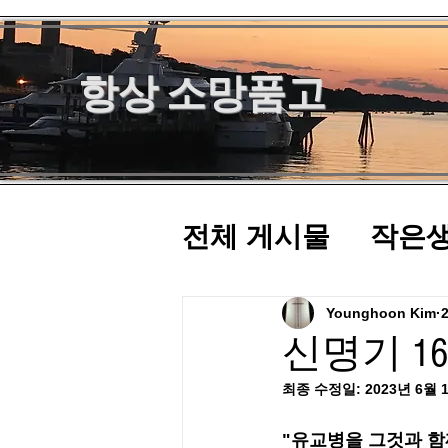
항상 소망품고
전체 게시물
작은
10분설교
Younghoon Kim
신명기 16
최종 수정일:
2023년 6월 
"유교병을 그것과 함