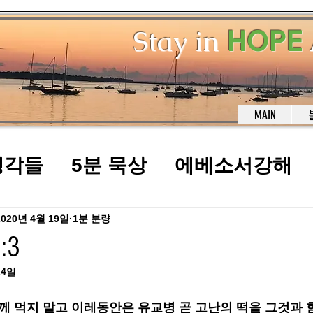
Stay in
HOPE
MAIN
생각들
5분 묵상
에베소서강해
2020년 4월 19일
1분 분량
:3
14일
께 먹지 말고 이레동안은 유교병 곧 고난의 떡을 그것과 함