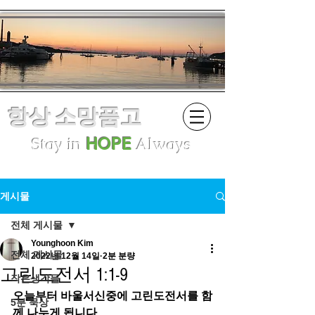
항상 소망품고
Stay in
HOPE
Always
게시물
전체 게시물
Younghoon Kim
전체 게시물
2022년 12월 14일
2분 분량
고린도전서 1:1-9
작은생각들
오늘부터 바울서신중에 고린도전서를 함
5분 묵상
께 나누게 됩니다.