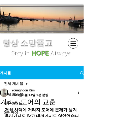
항상 소망품고
Stay in
HOPE
Always
게시물
전체 게시물
Younghoon Kim
전체 게시물
2023년 6월 13일
1분 분량
거라지도어의 교훈
작은생각들
저희 사택에 거라지 도어에 문제가 생겨 
5분 묵상
올라가지도 않고 내려가지도 않았었습니