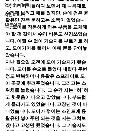
에베소서강해
다. 이리저리들여다 보면서 제 나름대로 
수리해 보려고 애를 썼지만, 손에 검은 윤
사진이야기
활유만 잔뜩 묻히고는 소득이 없었습니
10분설교
다. 도어를 작동하게 하는 부품을 교체해
야 할 것 같아서 수리 비용도 신경쓰였습
니다. 어쩔 수 없이 기술자를 부르기로 하
고, 도어기어를 풀어서 아예 문을 닫아놓
았습니다.
지난 월요일 오전에 도어 기술자가 왔습
니다. 도어를 손으로 들었다 내렸다 두번
정도 반복하더니 윤활유 스프레이로 도
어 곳곳에 뿌려주었습니다. 그리고는 스
위치를 눌렀습니다.  그 순간 저는 “허”하
고 헛웃음이 나오고 말았습니다. 부드럽
게 올라가고 있었습니다. 고장난 것이 아
니었습니다. 도어가 꺾이는 조인트에 윤
활유만 넣어주면 되는 것을 저는 고쳐보
겠다고 고생만 했었습니다. 그 기술자도 